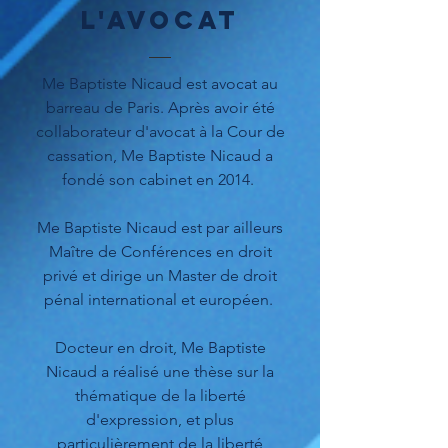
L'AVOCAT
Me Baptiste Nicaud est avocat au
barreau de Paris. Après avoir été
collaborateur d'avocat à la Cour de
cassation, Me Baptiste Nicaud a
fondé son cabinet en 2014.
Me Baptiste Nicaud est par ailleurs
Maître de Conférences en droit
privé et dirige un Master de droit
pénal international et européen.
Docteur en droit, Me Baptiste
Nicaud a réalisé une thèse sur la
thématique de la liberté
d'expression, et plus
particulièrement de la liberté